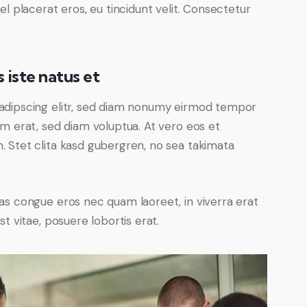
el placerat eros, eu tincidunt velit. Consectetur
 iste natus et
adipscing elitr, sed diam nonumy eirmod tempor
am erat, sed diam voluptua. At vero eos et
 Stet clita kasd gubergren, no sea takimata
as congue eros nec quam laoreet, in viverra erat
t vitae, posuere lobortis erat.