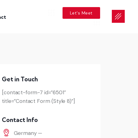
Let's Meet
act
Get in Touch
[contact-form-7 id=”6501″
title=”Contact Form (Style 8)”]
Contact Info
Germany —