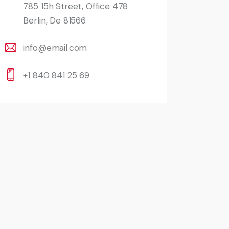
785 15h Street, Office 478
Berlin, De 81566
info@email.com
+1 840 841 25 69