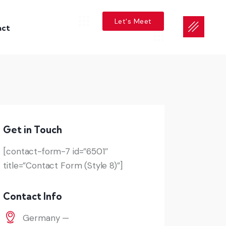
Let's Meet
act
Get in Touch
[contact-form-7 id=”6501″
title=”Contact Form (Style 8)”]
Contact Info
Germany —