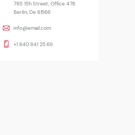
785 15h Street, Office 478
Berlin, De 81566
info@email.com
+1 840 841 25 69