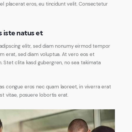
el placerat eros, eu tincidunt velit. Consectetur
 iste natus et
adipscing elitr, sed diam nonumy eirmod tempor
am erat, sed diam voluptua. At vero eos et
 Stet clita kasd gubergren, no sea takimata
as congue eros nec quam laoreet, in viverra erat
t vitae, posuere lobortis erat.