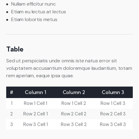
Nullam efficitur nunc
Etiam eu lectus at lectus
Etiam lobortis metus
Table
Sed ut perspiciatis unde omnis iste natus error sit
voluptatem accusantium doloremque laudantium, totam
rem aperiam, eaque ipsa quae.
#
Column 1
Column 2
Column 3
1
Row 1 Cell 1
Row 1 Cell 2
Row 1 Cell 3
2
Row 2 Cell 1
Row 2 Cell 2
Row 2 Cell 3
3
Row 3 Cell 1
Row 3 Cell 2
Row 3 Cell 3